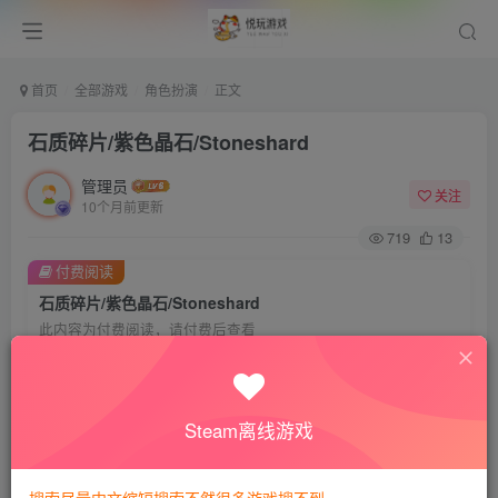
首页
全部游戏
角色扮演
正文
石质碎片/紫色晶石/Stoneshard
管理员
关注
10个月前更新
719
13
付费阅读
石质碎片/紫色晶石/Stoneshard
此内容为付费阅读，请付费后查看
8
悦玩币
免费
免费
VIP会员
钻石会员
Steam离线游戏
暂时无法购买，请与站长联系
您当前未登录！建议登陆后购买，可保存购买订单