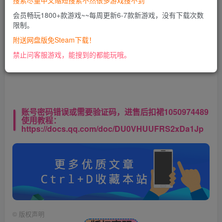
搜索尽量中文缩短搜索不然很多游戏搜不到
会员畅玩1800+款游戏~~每周更新6-7款新游戏，没有下载次数
限制。
此处内容已隐藏，VIP会员可见
附送网盘版免Steam下载！
请登录后查看特权
禁止问客服游戏，能搜到的都能玩哦。
账号密码错误或需要验证码，进售后扣裙1050974489
使用教程：
https://docs.qq.com/doc/DU0VHUUFRS2xDa1Jp
©
版权声明