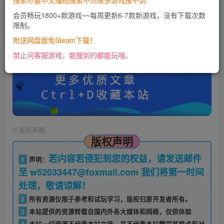
搜索尽量中文缩短搜索不然很多游戏搜不到
会员畅玩1800+款游戏~~每周更新6-7款新游戏，没有下载次数
限制。
账号密码错误或需要验证码，进售后扣裙1050974489
使用教程：
附送网盘版免Steam下载！
https://docs.qq.com/doc/DU0VHUUFRS2xDa1Jp
禁止问客服游戏，能搜到的都能玩哦。
©
版权声明
版权声明
若内容若侵犯到您的权益，请发送邮件
1
声明：
至 w52033447@foxmail.com 我们将第一时间
处理，敬请谅解！
2
所有资源仅限于参考和试玩学习，版权归原开发者所有。
3
本站提供的资源转载自国内外各大媒体和网络，仅供体验
4
本站一切资源不代表本站立场，并不代表本站赞同其观点和对