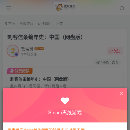
首页
全部游戏
动作冒险
正文
刺客信条编年史：中国（网盘版）
管理员
关注
3年前发布
1445
5
付费阅读
刺客信条编年史：中国（网盘版）
此内容为付费阅读，请付费后查看
8
悦玩币
免费
免费
VIP会员
钻石会员
Steam离线游戏
暂时无法购买，请与站长联系
您当前未登录！建议登陆后购买，可保存购买订单