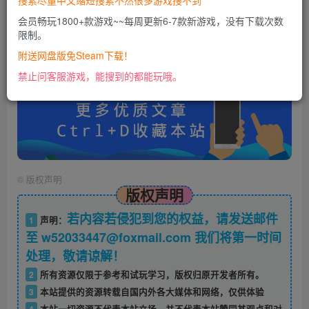
搜索尽量中文缩短搜索不然很多游戏搜不到
会员畅玩1800+款游戏~~每周更新6-7款新游戏，没有下载次数
限制。
账号密码错误或需要验证码，进售后扣裙1050974489
使用教程：
附送网盘版免Steam下载！
https://docs.qq.com/doc/DU0VHUUFRS2xDa1Jp
禁止问客服游戏，能搜到的都能玩哦。
©
版权声明
版权声明
若内容若侵犯到您的权益，请发送邮件
1
声明：
至 w52033447@foxmail.com 我们将第一时间
处理，敬请谅解！
2
所有资源仅限于参考和试玩学习，版权归原开发者所有。
3
本站提供的资源转载自国内外各大媒体和网络，仅供体验
4
本站一切资源不代表本站立场，并不代表本站赞同其观点和对