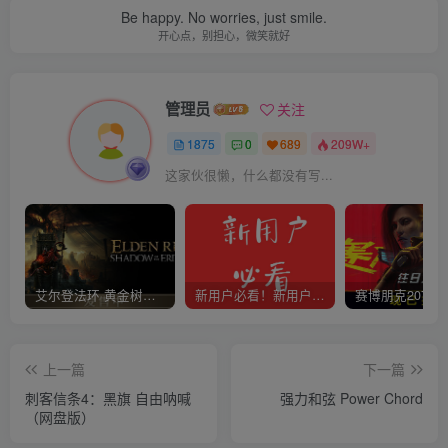
Be happy. No worries, just smile.
开心点，别担心，微笑就好
管理员
关注
1875
0
689
209W+
这家伙很懒，什么都没有写...
艾尔登法环 黄金树幽影
新用户必看！新用户必看！新用户必看！！！
上一篇
下一篇
刺客信条4：黑旗 自由呐喊
强力和弦 Power Chord
（网盘版）