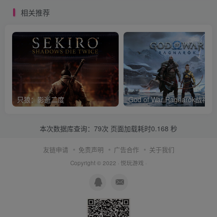
相关推荐
只狼：影逝二度
God of War Ragnar
本次数据库查询：79次 页面加载耗时0.168 秒
友链申请
免责声明
广告合作
关于我们
Copyright © 2022 ·
悦玩游戏
·