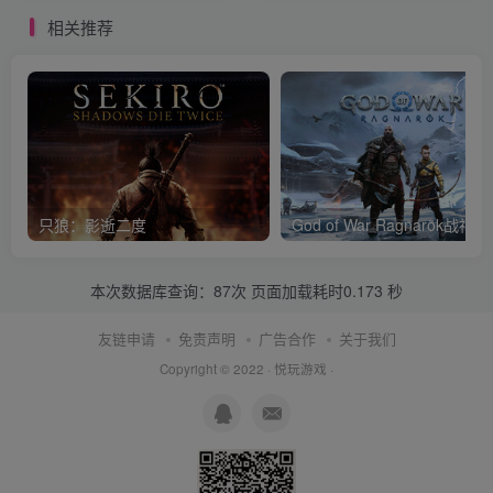
相关推荐
只狼：影逝二度
God of War Ragnar
本次数据库查询：87次 页面加载耗时0.173 秒
友链申请
免责声明
广告合作
关于我们
Copyright © 2022 ·
悦玩游戏
·