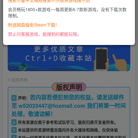
搜索尽量中文缩短搜索不然很多游戏搜不到
会员畅玩1800+款游戏~~每周更新6-7款新游戏，没有下载次数
限制。
账号密码错误或需要验证码，进售后扣裙1050974489
使用教程：
附送网盘版免Steam下载！
https://docs.qq.com/doc/DU0VHUUFRS2xDa1Jp
禁止问客服游戏，能搜到的都能玩哦。
©
版权声明
版权声明
若内容若侵犯到您的权益，请发送邮件
1
声明：
至 w52033447@foxmail.com 我们将第一时间
处理，敬请谅解！
2
所有资源仅限于参考和试玩学习，版权归原开发者所有。
3
本站提供的资源转载自国内外各大媒体和网络，仅供体验
4
本站一切资源不代表本站立场，并不代表本站赞同其观点和对