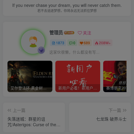
If you never chase your dream, you will never catch them.
若不去追逐梦想，你将永远无法抓住梦想
管理员
关注
1873
0
689
208W+
这家伙很懒，什么都没有写...
艾尔登法环 黄金树幽影
新用户必看！新用户必看！新用户必看！！！
上一篇
下一篇
失落迷城：群星的诅
七龙珠 破界斗士
咒/Asterigos: Curse of the
Stars