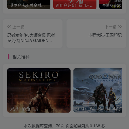
艾尔登法环 黄金树幽影
新用户必看！新用户必看！新用户必看！！！
上一篇
下一篇
忍者龙剑传3大师合集 忍者
斗罗大陆-王国印记
龙剑传[NINJA GAIDEN:
Master Collection] NINJA
GAIDEN Σ
相关推荐
只狼：影逝二度
God of War Ragnar
本次数据库查询：79次 页面加载耗时0.168 秒