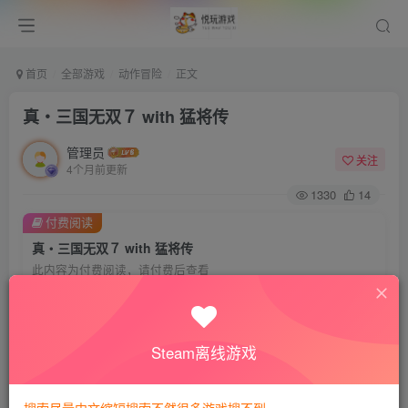
首页
全部游戏
动作冒险
正文
真・三国无双７ with 猛将传
管理员
关注
4个月前更新
1330
14
付费阅读
真・三国无双７ with 猛将传
此内容为付费阅读，请付费后查看
会员专属资源
免费
免费
VIP会员
钻石会员
Steam离线游戏
您暂无购买权限，请先开通会员
开通会员