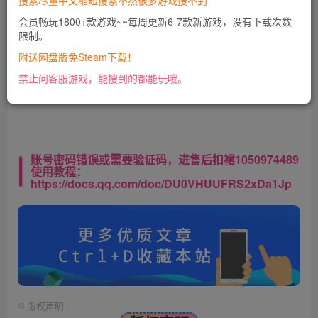
搜索尽量中文缩短搜索不然很多游戏搜不到
会员畅玩1800+款游戏~~每周更新6-7款新游戏，没有下载次数
限制。
此处内容已隐藏，VIP会员可见
附送网盘版免Steam下载！
请登录后查看特权
禁止问客服游戏，能搜到的都能玩哦。
账号密码错误或需要验证码，进售后扣裙1050974489
使用教程：
https://docs.qq.com/doc/DU0VHUUFRS2xDa1Jp
©
版权声明