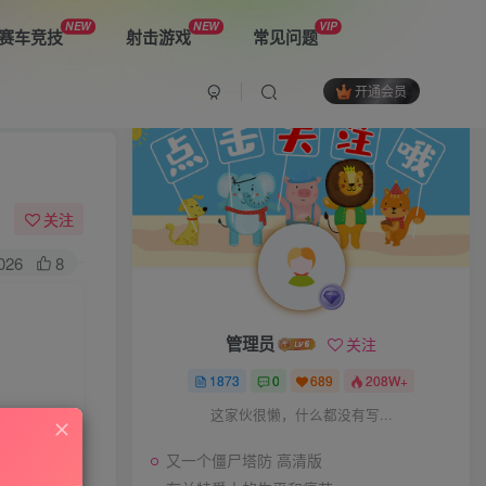
NEW
NEW
VIP
赛车竞技
射击游戏
常见问题
开通会员
最新游戏
又一个僵尸塔防 高清版
关注
026
8
布兰特爵士的生平和痛苦
管理员
关注
双子星：二元冲突
1873
0
689
208W+
这家伙很懒，什么都没有写...
又一个僵尸塔防 高清版
The Spike Cross