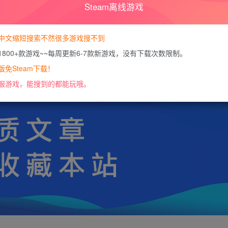
Steam离线游戏
您暂无购买权限，请
开通会员
中文缩短搜索不然很多游戏搜不到
1800+款游戏~~每周更新6-7款新游戏，没有下载次数限制。
https://docs.qq.com/doc/DU0VHUUFRS2xDa1J
免Steam下载！
服游戏，能搜到的都能玩哦。