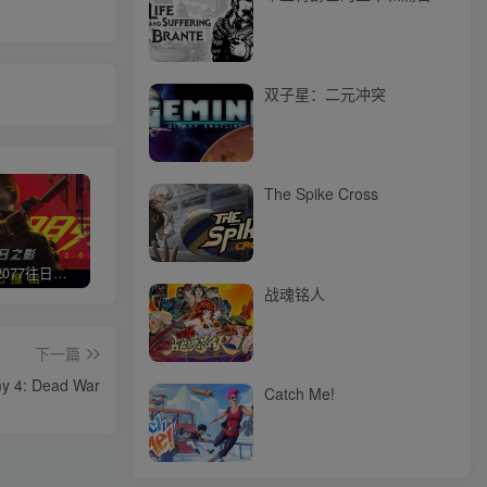
双子星：二元冲突
The Spike Cross
赛博朋克2077往日之影
使命召唤/COD 不要问，问就回答没有
荒野大镖客2/大表哥2（L加密）
极限
战魂铭人
下一篇
4: Dead War
Catch Me!