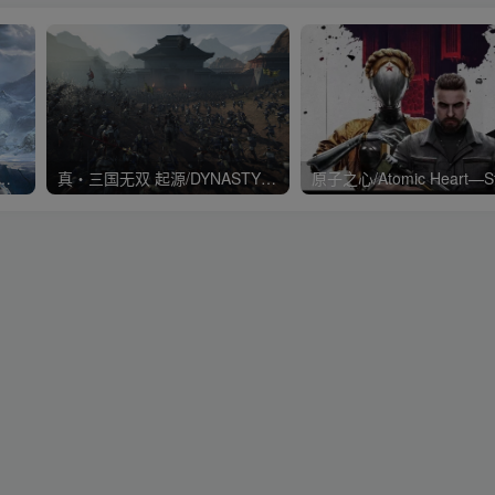
War Ragnarök战神5诸神黄昏降
真・三国无双 起源/DYNASTY WARRIORS: ORIGINS