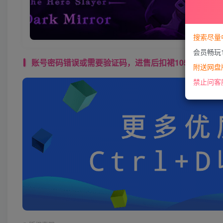
搜索尽量
会员畅玩
账号密码错误或需要验证码，进售后扣裙1050974489 使用教程： 
附送网盘版
禁止问客