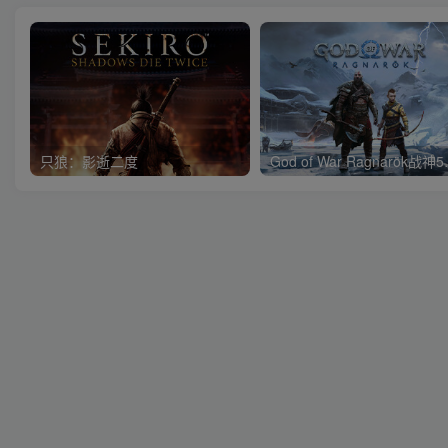
只狼：影逝二度
God of 