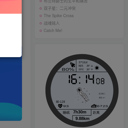
布兰特爵士的生平和痛苦
先开通会员
双子星：二元冲突
The Spike Cross
战魂铭人
战魂铭人
Catch Me!
p
Catch Me!
生活也美好了！
心情也舒畅了！