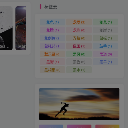
标签云
龙龟
龙魂
龙鬼
(1)
(2)
(1)
龙腾
龙珠
龙崖
(1)
(0)
(1)
龙剑传
齐拉
鼠标
(2)
(0)
(1)
鼠托邦
鼠国
鼓手
原子之心/Atomic Heart—Steam离线 平台问就是没有 D加密
Marvel’s Spider-Man 2漫威蜘蛛侠2
光与影：33号远征队
(1)
(1)
(1)
默示录
黑风
黑道
(0)
(0)
(0)
黑街
黑色
黑羊
(1)
(2)
(1)
黑相集
黑水
(3)
(1)