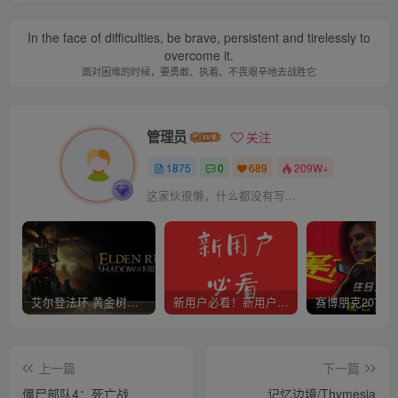
In the face of difficulties, be brave, persistent and tirelessly to
overcome it.
面对困难的时候，要勇敢、执着、不畏艰辛地去战胜它
管理员
关注
1875
0
689
209W+
这家伙很懒，什么都没有写...
艾尔登法环 黄金树幽影
新用户必看！新用户必看！新用户必看！！！
上一篇
下一篇
僵尸部队4：死亡战
记忆边境/Thymesia