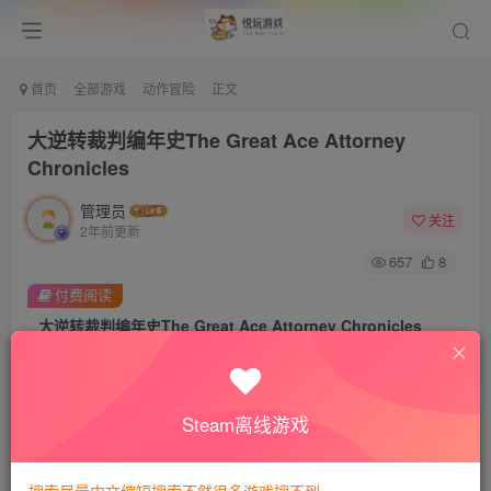
首页
全部游戏
动作冒险
正文
大逆转裁判编年史The Great Ace Attorney
Chronicles
管理员
关注
2年前更新
657
8
付费阅读
大逆转裁判编年史The Great Ace Attorney Chronicles
此内容为付费阅读，请付费后查看
8
悦玩币
Steam离线游戏
免费
免费
VIP会员
钻石会员
暂时无法购买，请与站长联系