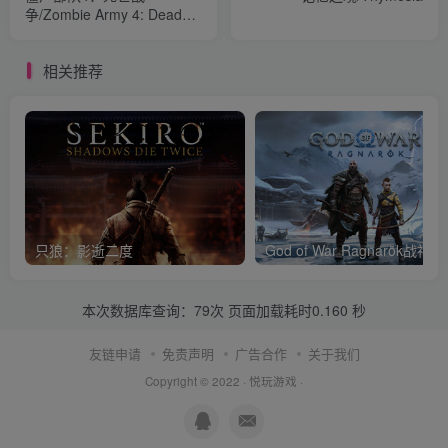
争/Zombie Army 4: Dead
War
相关推荐
只狼：影逝二度
God of War Ragnar
本次数据库查询：79次 页面加载耗时0.160 秒
友链申请
免责声明
广告合作
关于我们
Copyright © 2022 ·
悦玩游戏
·