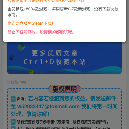
搜索尽量中文缩短搜索不然很多游戏搜不到
您当前未登录！建议登陆后购买，可保存购买订单
会员畅玩1800+款游戏~~每周更新6-7款新游戏，没有下载次数
限制。
账号密码错误或需要验证码，进售后扣裙1050974489
附送网盘版免Steam下载！
使用教程：
禁止问客服游戏，能搜到的都能玩哦。
https://docs.qq.com/doc/DU0VHUUFRS2xDa1Jp
©
版权声明
版权声明
若内容若侵犯到您的权益，请发送邮件
1
声明：
至 w52033447@foxmail.com 我们将第一时间
处理，敬请谅解！
2
所有资源仅限于参考和试玩学习，版权归原开发者所有。
3
本站提供的资源转载自国内外各大媒体和网络，仅供体验