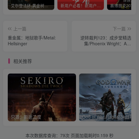
艾尔登法环 黄金树幽影
新用户必看！新用户必看！新用户必看！！！
上一篇
下一篇
重金属：地狱歌手/Metal:
逆转裁判123：成步堂精选
Hellsinger
集/Phoenix Wright：Ace
Attorney Trilogy
相关推荐
只狼：影逝二度
God of War Ragnar
本次数据库查询：79次 页面加载耗时0.159 秒