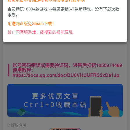
搜索尽量中文缩短搜索不然很多游戏搜不到
会员畅玩1800+款游戏~~每周更新6-7款新游戏，没有下载次数
限制。
此处内容已隐藏，VIP会员可见
附送网盘版免Steam下载！
请登录后查看特权
禁止问客服游戏，能搜到的都能玩哦。
账号密码错误或需要验证码，进售后扣裙1050974489
使用教程：
https://docs.qq.com/doc/DU0VHUUFRS2xDa1Jp
©
版权声明