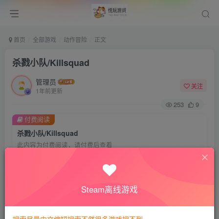
首页
全部游戏
动作冒险
正文
杀戮小队/Killsquad
管理员
关注
1年前更新
253
9
付费阅读
杀戮小队/Killsquad
此内容为付费阅读，请付费后查看
会员专属资源
免费
免费
VIP会员
钻石会员
Steam离线游戏
您暂无购买权限，请先开通会员
开通会员