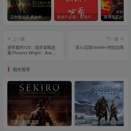
艾尔登法环 黄金树幽影
新用户必看！新用户必看！新用户必看！！！
上一篇
下一篇
逆转裁判123：成步堂精选
深入/囚禁/Inside+地狱边境
集/Phoenix Wright：Ace
Attorney Trilogy
相关推荐
只狼：影逝二度
God of War Ragnar