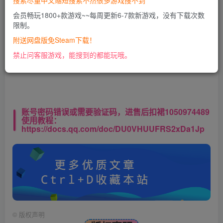
搜索尽量中文缩短搜索不然很多游戏搜不到
会员畅玩1800+款游戏~~每周更新6-7款新游戏，没有下载次数
限制。
此处内容已隐藏，VIP会员可见
附送网盘版免Steam下载！
请登录后查看特权
禁止问客服游戏，能搜到的都能玩哦。
账号密码错误或需要验证码，进售后扣裙1050974489
使用教程：
https://docs.qq.com/doc/DU0VHUUFRS2xDa1Jp
©
版权声明