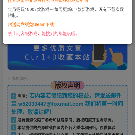
搜索尽量中文缩短搜索不然很多游戏搜不到
会员畅玩1800+款游戏~~每周更新6-7款新游戏，没有下载次数
限制。
账号密码错误或需要验证码，进售后扣裙1050974489
使用教程：
附送网盘版免Steam下载！
https://docs.qq.com/doc/DU0VHUUFRS2xDa1Jp
禁止问客服游戏，能搜到的都能玩哦。
©
版权声明
版权声明
若内容若侵犯到您的权益，请发送邮件
1
声明：
至 w52033447@foxmail.com 我们将第一时间
处理，敬请谅解！
2
所有资源仅限于参考和试玩学习，版权归原开发者所有。
3
本站提供的资源转载自国内外各大媒体和网络，仅供体验
4
本站一切资源不代表本站立场，并不代表本站赞同其观点和对