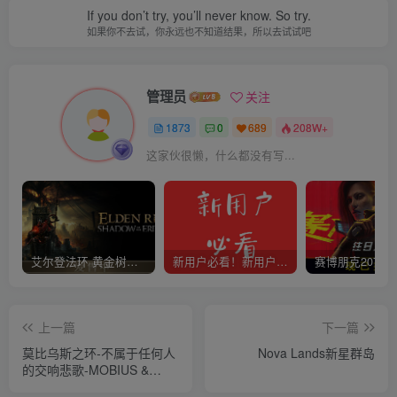
If you don’t try, you’ll never know. So try.
如果你不去试，你永远也不知道结果，所以去试试吧
管理员
关注
1873
0
689
208W+
这家伙很懒，什么都没有写...
艾尔登法环 黄金树幽影
新用户必看！新用户必看！新用户必看！！！
上一篇
下一篇
莫比乌斯之环-不属于任何人
Nova Lands新星群岛
的交响悲歌-MOBIUS &
ELEGY BELONGS TO