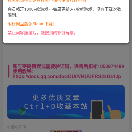
搜索尽量中文缩短搜索不然很多游戏搜不到
会员畅玩1800+款游戏~~每周更新6-7款新游戏，没有下载次数
限制。
此处内容已隐藏，VIP会员可见
附送网盘版免Steam下载！
请登录后查看特权
禁止问客服游戏，能搜到的都能玩哦。
账号密码错误或需要验证码，进售后扣裙1050974489
使用教程：
https://docs.qq.com/doc/DU0VHUUFRS2xDa1Jp
©
版权声明