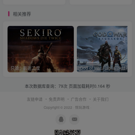
相关推荐
只狼：影逝二度
God of War Ragnar
本次数据库查询：79次 页面加载耗时0.164 秒
友链申请
免责声明
广告合作
关于我们
Copyright © 2022 ·
悦玩游戏
·