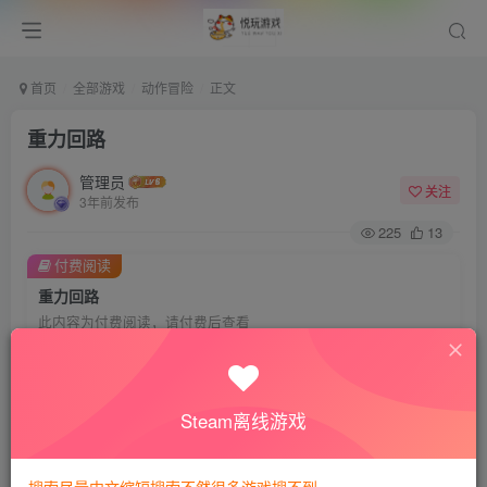
首页
全部游戏
动作冒险
正文
重力回路
管理员
关注
3年前发布
225
13
付费阅读
重力回路
此内容为付费阅读，请付费后查看
0.01
悦玩币
免费
免费
VIP会员
钻石会员
Steam离线游戏
暂时无法购买，请与站长联系
您当前未登录！建议登陆后购买，可保存购买订单