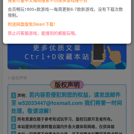
搜索尽量中文缩短搜索不然很多游戏搜不到
会员畅玩1800+款游戏~~每周更新6-7款新游戏，没有下载次数
限制。
账号密码错误或需要验证码，进售后扣裙1050974489
使用教程：
附送网盘版免Steam下载！
https://docs.qq.com/doc/DU0VHUUFRS2xDa1Jp
禁止问客服游戏，能搜到的都能玩哦。
©
版权声明
版权声明
若内容若侵犯到您的权益，请发送邮件
1
声明：
至 w52033447@foxmail.com 我们将第一时间
处理，敬请谅解！
2
所有资源仅限于参考和试玩学习，版权归原开发者所有。
3
本站提供的资源转载自国内外各大媒体和网络，仅供体验
4
本站一切资源不代表本站立场，并不代表本站赞同其观点和对