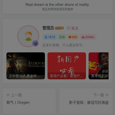
Real dream is the other shore of reality.
真正的梦就是现实的彼岸
管理员
关注
1873
0
689
209W+
这家伙很懒，什么都没有写...
艾尔登法环 黄金树幽影
新用户必看！新用户必看！新用户必看！！！
上一篇
下一篇
氧气丨Oxygen
影子诡局：被诅咒的海盗