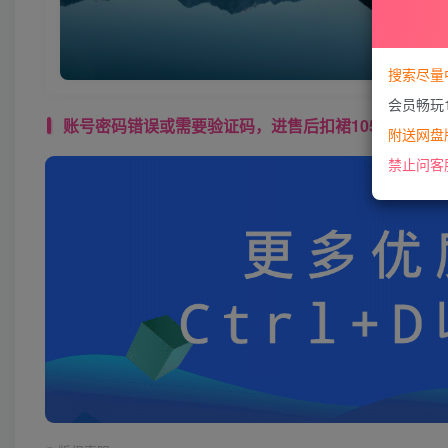
搜索尽量
会员畅玩
账号密码错误或需要验证码，进售后扣裙1050974489 使用教程： 
附送网盘版
禁止问客