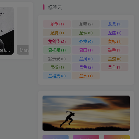
标签云
龙龟
龙魂
龙鬼
(1)
(2)
(1)
龙腾
龙珠
龙崖
(1)
(0)
(1)
龙剑传
齐拉
鼠标
(2)
(0)
(1)
鼠托邦
鼠国
鼓手
原子之心/Atomic Heart—Steam离线 平台问就是没有 D加密
Marvel’s Spider-Man 2漫威蜘蛛侠2
光与影：33号远征队
(1)
(1)
(1)
默示录
黑风
黑道
(0)
(0)
(0)
黑街
黑色
黑羊
(1)
(2)
(1)
黑相集
黑水
(3)
(1)