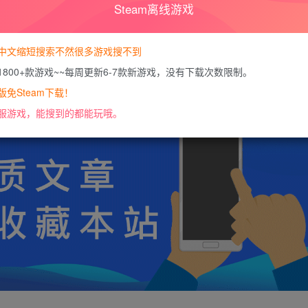
Steam离线游戏
您暂无购买权限，请
开通会员
中文缩短搜索不然很多游戏搜不到
1800+款游戏~~每周更新6-7款新游戏，没有下载次数限制。
https://docs.qq.com/doc/DU0VHUUFRS2xDa1J
免Steam下载！
服游戏，能搜到的都能玩哦。