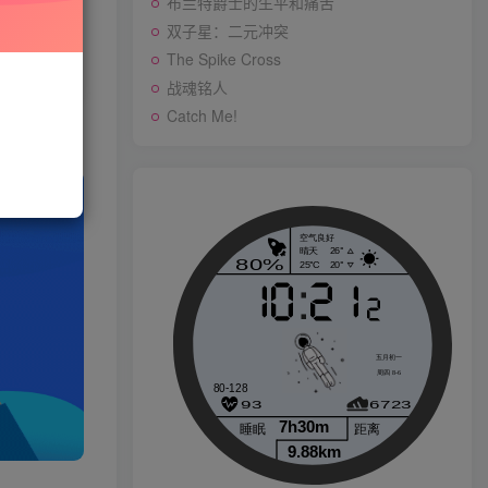
布兰特爵士的生平和痛苦
先开通会员
双子星：二元冲突
The Spike Cross
战魂铭人
战魂铭人
Catch Me!
p
Catch Me!
生活也美好了！