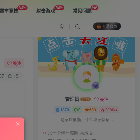
NEW
NEW
VIP
赛车竞技
射击游戏
常见问题
开通会员
最新游戏
又一个僵尸塔防 高清版
关注
87
15
布兰特爵士的生平和痛苦
管理员
关注
双子星：二元冲突
1873
0
689
208W+
这家伙很懒，什么都没有写...
又一个僵尸塔防 高清版
The Spike Cross