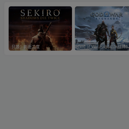
只狼：影逝二度
God of 