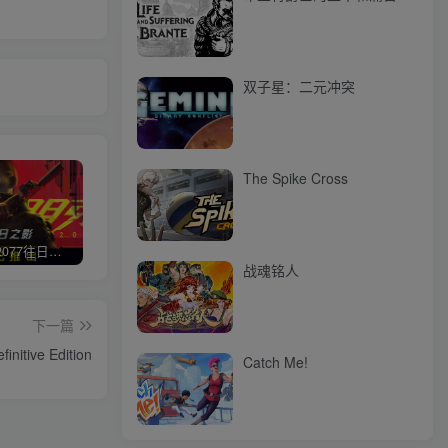
双子星：二元冲突
The Spike Cross
赛博朋克2077往日之影
使命召唤/COD 不要问，问就回答没有
荒野大镖客2/大表哥2（L加密）
极限
战魂铭人
下一篇
nitive Edition
Catch Me!