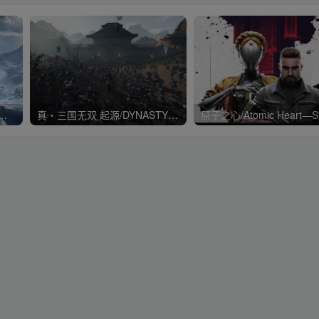
War Ragnarök战神5诸神黄昏降
真・三国无双 起源/DYNASTY WARRIORS: ORIGINS