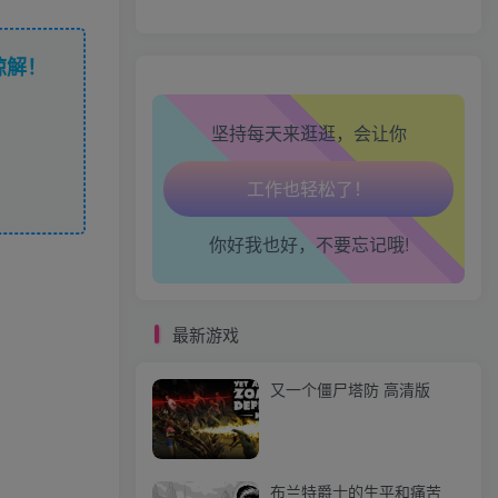
心情也舒畅了！
谅解！
走路也有劲了！
坚持每天来逛逛，会让你
腿也不痛了！
腰也不酸了！
你好我也好，不要忘记哦!
工作也轻松了！
最新游戏
又一个僵尸塔防 高清版
布兰特爵士的生平和痛苦