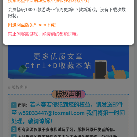
搜索尽量中文缩短搜索不然很多游戏搜不到
您当前未登录！建议登陆后购买，可保存购买订单
会员畅玩1800+款游戏~~每周更新6-7款新游戏，没有下载次数
限制。
账号密码错误或需要验证码，进售后扣裙1050974489
附送网盘版免Steam下载！
使用教程：
禁止问客服游戏，能搜到的都能玩哦。
https://docs.qq.com/doc/DU0VHUUFRS2xDa1Jp
©
版权声明
版权声明
若内容若侵犯到您的权益，请发送邮件
1
声明：
至 w52033447@foxmail.com 我们将第一时间
处理，敬请谅解！
2
所有资源仅限于参考和试玩学习，版权归原开发者所有。
3
本站提供的资源转载自国内外各大媒体和网络，仅供体验