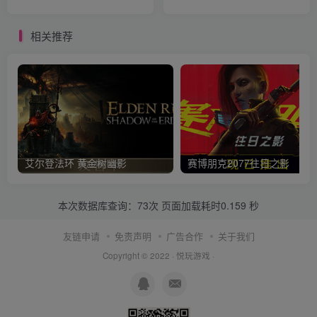
相关推荐
艾尔登法环 黄金树幽影
赛博朋克2077往日之影
本次数据库查询：73次 页面加载耗时0.159 秒
友链申请
免责声明
广告合作
关于我们
Copyright © 2022 ·
悦玩游戏
·