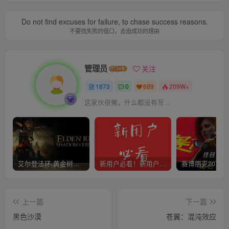
Do not find excuses for failure, to chase success reasons.
不要找失败的借口，去追成功的理由
管理员
关注
1873
0
689
209W+
这家伙很懒，什么都没有写...
艾尔登法环 黄金树幽影
新用户必看！新用户必看！新用户必看！！！
上一篇
下一篇
黑色沙漠
苍翼：混沌效应