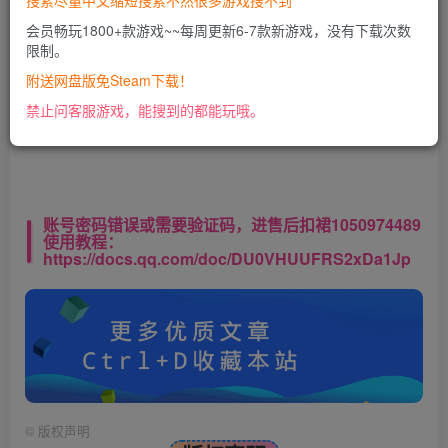
搜索尽量中文缩短搜索不然很多游戏搜不到
会员畅玩1800+款游戏~~每周更新6-7款新游戏，没有下载次数
限制。
此处内容已隐藏，VIP会员可见
附送网盘版免Steam下载！
请登录后查看特权
禁止问客服游戏，能搜到的都能玩哦。
账号密码错误或需要验证码，进售后扣裙1050974489
使用教程：
https://docs.qq.com/doc/DU0VHUUFRS2xDa1Jp
©
版权声明