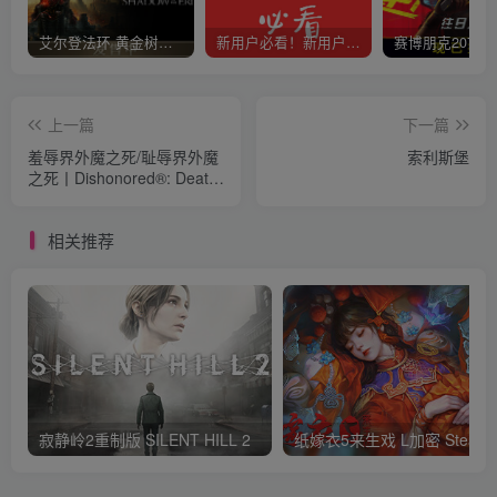
艾尔登法环 黄金树幽影
新用户必看！新用户必看！新用户必看！！！
上一篇
下一篇
羞辱界外魔之死/耻辱界外魔
索利斯堡
之死丨Dishonored®: Death
of the Outsider™
相关推荐
寂静岭2重制版 SILENT HILL 2
纸嫁衣5来生戏 L加密 S