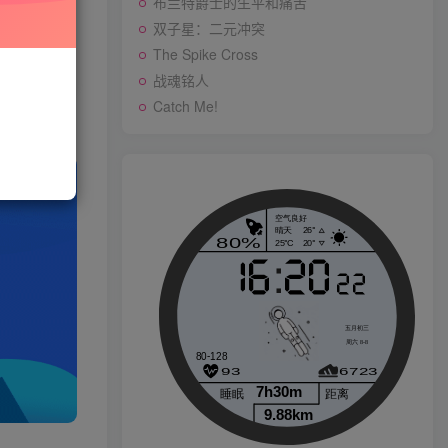
布兰特爵士的生平和痛苦
双子星：二元冲突
与站长联系
The Spike Cross
存购买订单
战魂铭人
战魂铭人
Catch Me!
p
Catch Me!