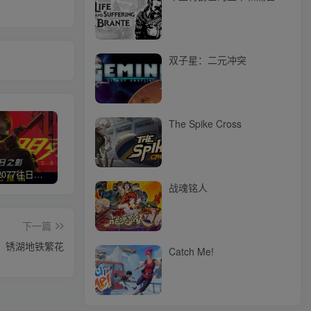
双子星：二元冲突
The Spike Cross
赛博朋克2077往日之影
使命召唤/COD 不要问，问就回答没有
荒野大镖客2/大表哥2（L加密）
极限
战魂铭人
下一篇
锈湖地铁繁花
Catch Me!