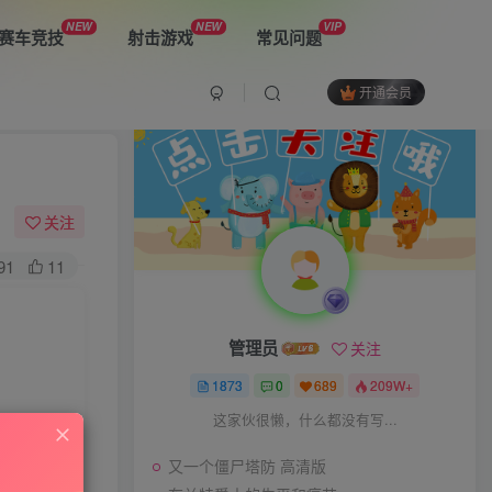
NEW
NEW
VIP
赛车竞技
射击游戏
常见问题
开通会员
最新游戏
又一个僵尸塔防 高清版
关注
91
11
布兰特爵士的生平和痛苦
管理员
关注
双子星：二元冲突
1873
0
689
209W+
这家伙很懒，什么都没有写...
又一个僵尸塔防 高清版
The Spike Cross