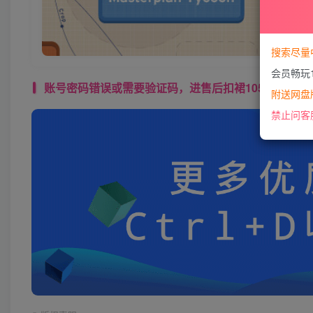
搜索尽量
会员畅玩
账号密码错误或需要验证码，进售后扣裙1050974489 使用教程： 
附送网盘版
禁止问客