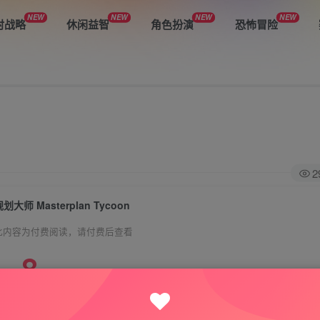
NEW
NEW
NEW
NEW
时战略
休闲益智
角色扮演
恐怖冒险
2
划大师 Masterplan Tycoon
此内容为付费阅读，请付费后查看
8
悦玩币
免费
免费
VIP会员
钻石会员