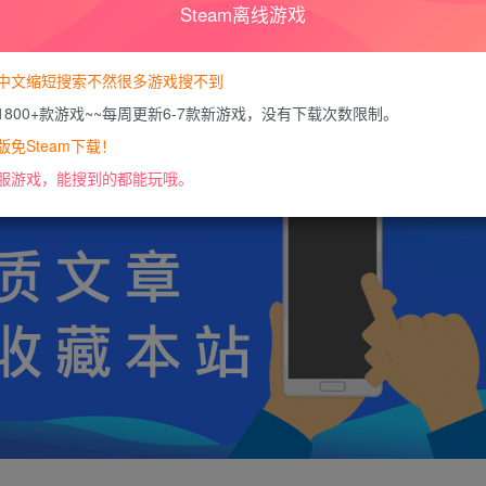
Steam离线游戏
暂时无法购买，请
您当前未登录！建议登陆后购买，可保
中文缩短搜索不然很多游戏搜不到
1800+款游戏~~每周更新6-7款新游戏，没有下载次数限制。
https://docs.qq.com/doc/DU0VHUUFRS2xDa1J
免Steam下载！
服游戏，能搜到的都能玩哦。