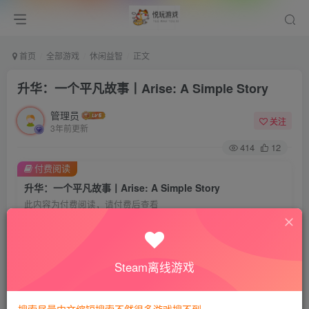
首页
全部游戏
休闲益智
正文
升华：一个平凡故事丨Arise: A Simple Story
管理员
关注
3年前更新
414
12
付费阅读
升华：一个平凡故事丨Arise: A Simple Story
此内容为付费阅读，请付费后查看
8
悦玩币
免费
免费
VIP会员
钻石会员
Steam离线游戏
暂时无法购买，请与站长联系
您当前未登录！建议登陆后购买，可保存购买订单