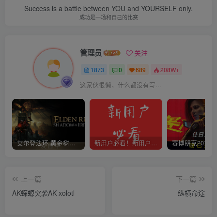
Success is a battle between YOU and YOURSELF only.
成功是一场和自己的比赛
管理员
关注
1873
0
689
208W+
这家伙很懒，什么都没有写...
艾尔登法环 黄金树幽影
新用户必看！新用户必看！新用户必看！！！
上一篇
下一篇
AK蝾螈突袭AK-xolotl
纵横命途