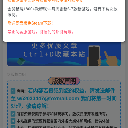
搜索尽量中文缩短搜索不然很多游戏搜不到
会员畅玩1800+款游戏~~每周更新6-7款新游戏，没有下载次数
限制。
账号密码错误或需要验证码，进售后扣裙1050974489
使用教程：
附送网盘版免Steam下载！
https://docs.qq.com/doc/DU0VHUUFRS2xDa1Jp
禁止问客服游戏，能搜到的都能玩哦。
©
版权声明
版权声明
若内容若侵犯到您的权益，请发送邮件
1
声明：
至 w52033447@foxmail.com 我们将第一时间
处理，敬请谅解！
2
所有资源仅限于参考和试玩学习，版权归原开发者所有。
3
本站提供的资源转载自国内外各大媒体和网络，仅供体验
4
本站一切资源不代表本站立场，并不代表本站赞同其观点和对