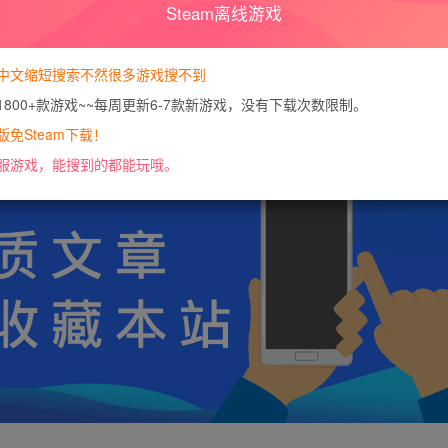
Steam离线游戏
暂时无法购买，请
您当前未登录！建议登陆后购买，可保
中文缩短搜索不然很多游戏搜不到
1800+款游戏~~每周更新6-7款新游戏，没有下载次数限制。
https://docs.qq.com/doc/DU0VHUUFRS2xDa1J
免Steam下载！
服游戏，能搜到的都能玩哦。