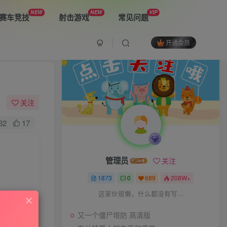
NEW
NEW
VIP
赛车竞技
射击游戏
常见问题
开通会员
最新游戏
又一个僵尸塔防 高清版
关注
32
17
布兰特爵士的生平和痛苦
管理员
关注
双子星：二元冲突
1873
0
689
208W+
这家伙很懒，什么都没有写...
又一个僵尸塔防 高清版
The Spike Cross