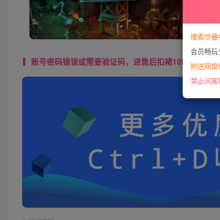
搜索尽量
会员畅玩
账号密码错误或需要验证码，进售后扣裙1050974489 使用教程： 
附送网盘版
禁止问客