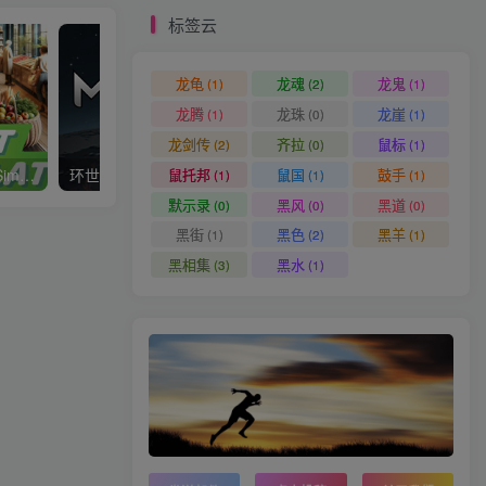
标签云
龙龟
龙魂
龙鬼
(1)
(2)
(1)
龙腾
龙珠
龙崖
(1)
(0)
(1)
龙剑传
齐拉
鼠标
(2)
(0)
(1)
鼠托邦
鼠国
鼓手
超市模拟器 Supermarket Simulator
环世界/边缘世界/RimWorld
了不起的修仙模拟器
(1)
(1)
(1)
默示录
黑风
黑道
(0)
(0)
(0)
黑街
黑色
黑羊
(1)
(2)
(1)
黑相集
黑水
(3)
(1)