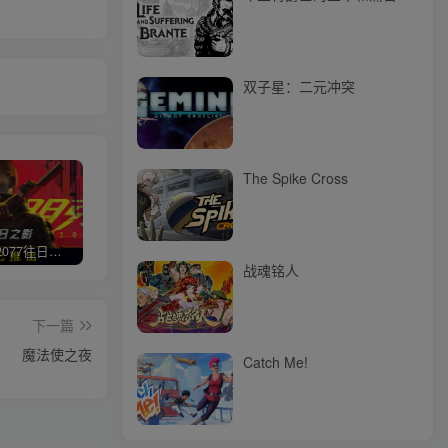
双子星：二元冲突
The Spike Cross
赛博朋克2077往日之影
使命召唤/COD 不要问，问就回答没有
荒野大镖客2/大表哥2（L加密）
极限
战魂铭人
下一篇
魔法使之夜
Catch Me!