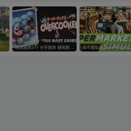
胡闹厨房2+1 分手厨房 胡闹厨房：全都好吃