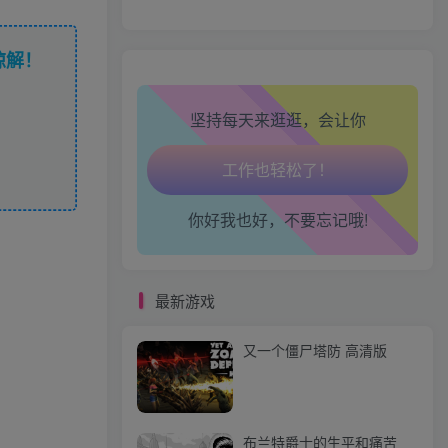
心情也舒畅了！
谅解！
走路也有劲了！
坚持每天来逛逛，会让你
腿也不痛了！
腰也不酸了！
你好我也好，不要忘记哦!
工作也轻松了！
最新游戏
又一个僵尸塔防 高清版
布兰特爵士的生平和痛苦