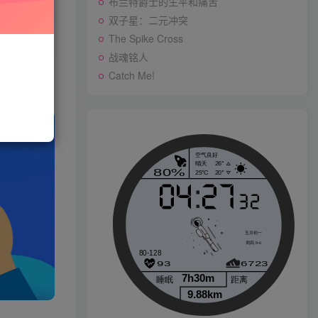
布兰特爵士的生平和痛苦
双子星：二元冲突
与站长联系
The Spike Cross
存购买订单
战魂铭人
战魂铭人
Catch Me!
p
Catch Me!
生活也美好了！