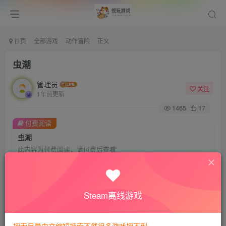
首页
全部游戏
动作冒险
正文
虫潮
管理员
关注
1年前更新
1465
17
付费阅读
虫潮
此内容为付费阅读，请付费后查看
8
悦玩币
免费
免费
VIP会员
钻石会员
Steam离线游戏
暂时无法购买，请与站长联系
您当前未登录！建议登陆后购买，可保存购买订单