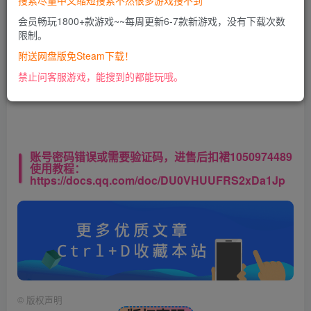
搜索尽量中文缩短搜索不然很多游戏搜不到
会员畅玩1800+款游戏~~每周更新6-7款新游戏，没有下载次数
限制。
此处内容已隐藏，VIP会员可见
附送网盘版免Steam下载！
请登录后查看特权
禁止问客服游戏，能搜到的都能玩哦。
账号密码错误或需要验证码，进售后扣裙1050974489
使用教程：
https://docs.qq.com/doc/DU0VHUUFRS2xDa1Jp
©
版权声明