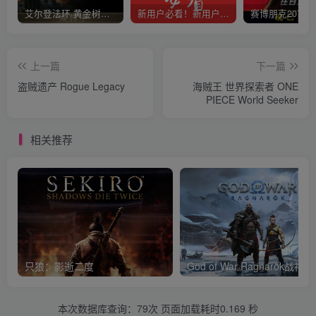
艾尔登法环 黄金树幽影
新用户必看！新用户必看！新用户必看！！！
上一篇
下一篇
盗贼遗产 Rogue Legacy
海贼王 世界探索者 ONE
PIECE World Seeker
相关推荐
只狼：影逝二度
God of War Ragnar
本次数据库查询：79次 页面加载耗时0.169 秒