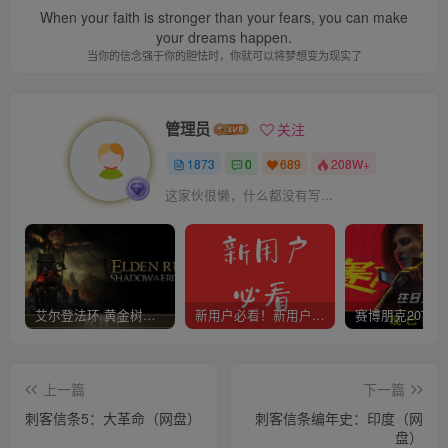
When your faith is stronger than your fears, you can make
your dreams happen.
当你的信念强于你的胆怯时，你就可以将梦想变为现实了
管理员
关注
1873
0
689
208W+
这家伙很懒，什么都没有写...
艾尔登法环 黄金树幽影
新用户必看！新用户必看！新用户必看！！！
上一篇
下一篇
刺客信条5：大革命（网盘）
刺客信条编年史：印度（网
盘）