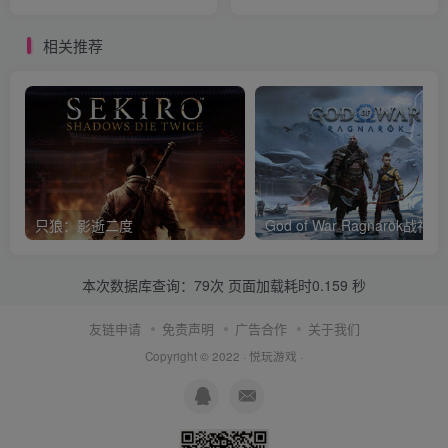
相关推荐
只狼：影逝二度
God of War Ragnar
本次数据库查询：79次 页面加载耗时0.159 秒
友链申请
免责声明
广告合作
关于我们
Copyright © 2022 ·
悦玩游戏
·