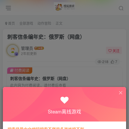
首页
全部游戏
动作冒险
正文
刺客信条编年史：俄罗斯（网盘）
管理员
关注
2年前更新
218
7
付费阅读
刺客信条编年史：俄罗斯（网盘）
此内容为付费阅读，请付费后查看
7
悦玩币
免费
免费
VIP会员
钻石会员
Steam离线游戏
暂时无法购买，请与站长联系
您当前未登录！建议登陆后购买，可保存购买订单