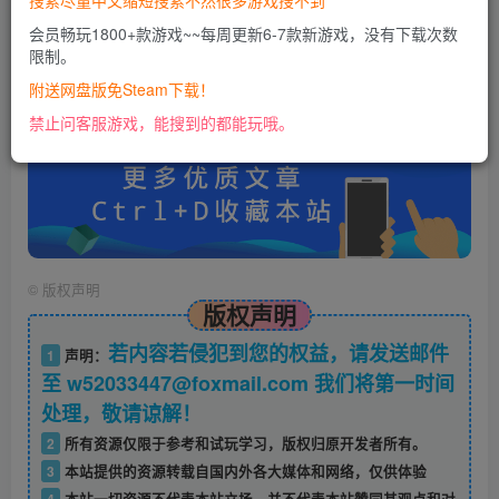
搜索尽量中文缩短搜索不然很多游戏搜不到
会员畅玩1800+款游戏~~每周更新6-7款新游戏，没有下载次数
限制。
账号密码错误或需要验证码，进售后扣裙1050974489
使用教程：
附送网盘版免Steam下载！
https://docs.qq.com/doc/DU0VHUUFRS2xDa1Jp
禁止问客服游戏，能搜到的都能玩哦。
©
版权声明
版权声明
若内容若侵犯到您的权益，请发送邮件
1
声明：
至 w52033447@foxmail.com 我们将第一时间
处理，敬请谅解！
2
所有资源仅限于参考和试玩学习，版权归原开发者所有。
3
本站提供的资源转载自国内外各大媒体和网络，仅供体验
4
本站一切资源不代表本站立场，并不代表本站赞同其观点和对