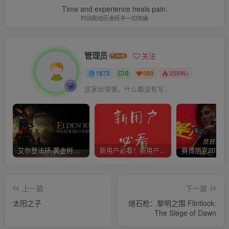
Time and experience heals pain.
时间和经历会抚平一切伤痛
管理员
关注
1873
0
689
208W+
这家伙很懒，什么都没有写...
艾尔登法环 黄金树幽影
新用户必看！新用户必看！新用户必看！！！
上一篇
下一篇
太阳之子
燧石枪：黎明之围 Flintlock:
The Siege of Dawn