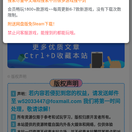
搜索尽量中文缩短搜索不然很多游戏搜不到
会员畅玩1800+款游戏~~每周更新6-7款新游戏，没有下载次数
限制。
账号密码错误或需要验证码，进售后扣裙1050974489
使用教程：
附送网盘版免Steam下载！
https://docs.qq.com/doc/DU0VHUUFRS2xDa1Jp
禁止问客服游戏，能搜到的都能玩哦。
©
版权声明
版权声明
若内容若侵犯到您的权益，请发送邮件
1
声明：
至 w52033447@foxmail.com 我们将第一时间
处理，敬请谅解！
2
所有资源仅限于参考和试玩学习，版权归原开发者所有。
3
本站提供的资源转载自国内外各大媒体和网络，仅供体验
4
本站一切资源不代表本站立场，并不代表本站赞同其观点和对