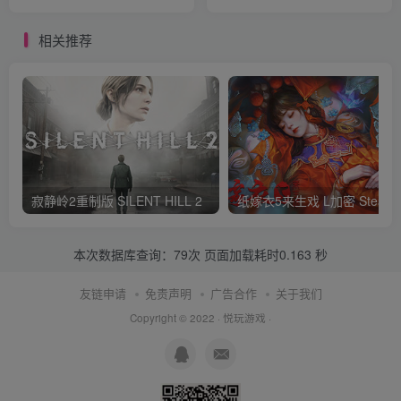
Puzzle
相关推荐
寂静岭2重制版 SILENT HILL 2
纸嫁衣5来生戏 L加密 S
本次数据库查询：79次 页面加载耗时0.163 秒
友链申请
免责声明
广告合作
关于我们
Copyright © 2022 ·
悦玩游戏
·