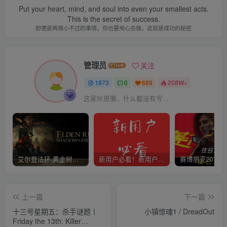
Put your heart, mind, and soul into even your smallest acts.
This is the secret of success.
即便是再微小不过的事情，你也要用心去做。这就是成功的秘密
管理员
关注
1873
0
689
208W+
这家伙很懒，什么都没有写...
艾尔登法环 黄金树幽影
新用户必看！新用户必看！新用户必看！！！
上一篇
下一篇
十三号星期五：杀手谜题丨
小镇惊魂1 / DreadOut
Friday the 13th: Killer