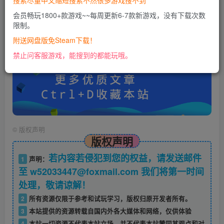
搜索尽量中文缩短搜索不然很多游戏搜不到
会员畅玩1800+款游戏~~每周更新6-7款新游戏，没有下载次数
限制。
账号密码错误或需要验证码，进售后扣裙1050974489
使用教程：
附送网盘版免Steam下载！
https://docs.qq.com/doc/DU0VHUUFRS2xDa1Jp
禁止问客服游戏，能搜到的都能玩哦。
©
版权声明
版权声明
若内容若侵犯到您的权益，请发送邮件
1
声明：
至 w52033447@foxmail.com 我们将第一时间
处理，敬请谅解！
2
所有资源仅限于参考和试玩学习，版权归原开发者所有。
3
本站提供的资源转载自国内外各大媒体和网络，仅供体验
4
本站一切资源不代表本站立场，并不代表本站赞同其观点和对