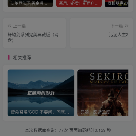
艾尔登法环 黄金树幽影
新用户必看！新用户必看！新用户必看！！！
上一篇
下一篇
轩辕剑系列完美典藏版（网
污泥人生2
盘）
相关推荐
使命召唤/COD 不要问，问就回答没有
只狼：影逝二度
本次数据库查询：77次 页面加载耗时0.159 秒