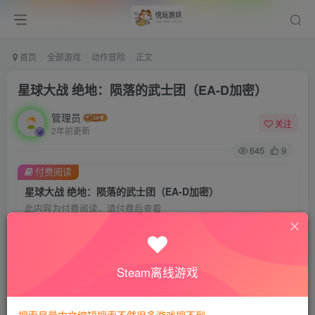
首页
全部游戏
动作冒险
正文
星球大战 绝地：陨落的武士团（EA-D加密）
管理员
关注
2年前更新
645
9
付费阅读
星球大战 绝地：陨落的武士团（EA-D加密）
此内容为付费阅读，请付费后查看
会员专属资源
免费
免费
VIP会员
钻石会员
Steam离线游戏
您暂无购买权限，请先开通会员
开通会员