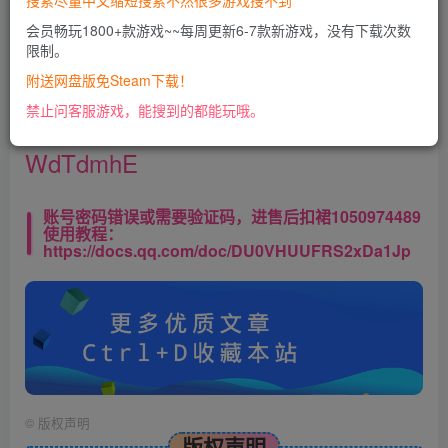
搜索尽量中文缩短搜索不然很多游戏搜不到
会员畅玩1800+款游戏~~每周更新6-7款新游戏，没有下载次数
限制。
【星球大战免橘子教程】
附送网盘版免Steam下载！
https://docs.qq.com/doc/DVFBxeVhiV
禁止问客服游戏，能搜到的都能玩哦。
WdTdmhE
账号密码错误或需要验证码，进售后扣裙1050974489
使用教程：
https://docs.qq.com/doc/DU0VHUUFRS2xDa1Jp
©
版权声明
版权声明