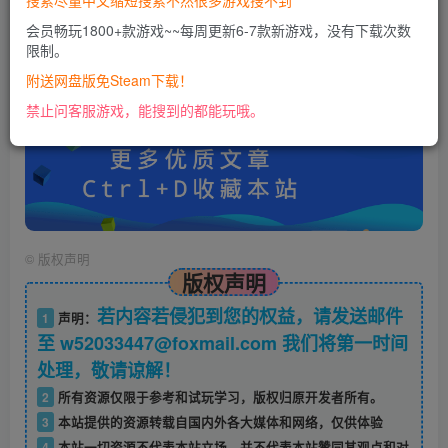
搜索尽量中文缩短搜索不然很多游戏搜不到
会员畅玩1800+款游戏~~每周更新6-7款新游戏，没有下载次数
限制。
账号密码错误或需要验证码，进售后扣裙1050974489
使用教程：
附送网盘版免Steam下载！
https://docs.qq.com/doc/DU0VHUUFRS2xDa1Jp
禁止问客服游戏，能搜到的都能玩哦。
©
版权声明
版权声明
若内容若侵犯到您的权益，请发送邮件
1
声明：
至 w52033447@foxmail.com 我们将第一时间
处理，敬请谅解！
2
所有资源仅限于参考和试玩学习，版权归原开发者所有。
3
本站提供的资源转载自国内外各大媒体和网络，仅供体验
4
本站一切资源不代表本站立场，并不代表本站赞同其观点和对