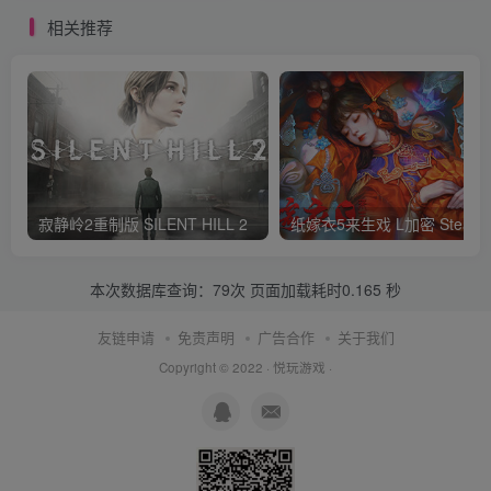
相关推荐
寂静岭2重制版 SILENT HILL 2
纸嫁衣5来生戏 L加密 S
本次数据库查询：79次 页面加载耗时0.165 秒
友链申请
免责声明
广告合作
关于我们
Copyright © 2022 ·
悦玩游戏
·