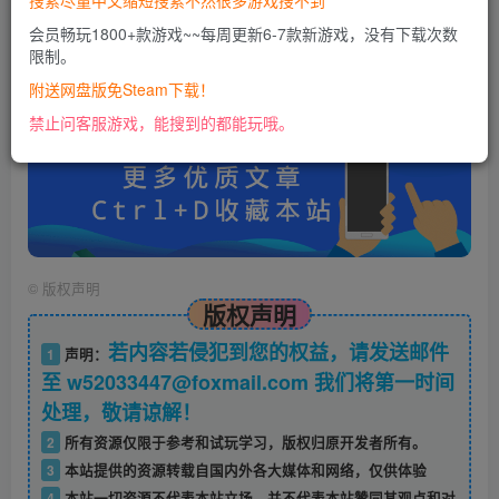
搜索尽量中文缩短搜索不然很多游戏搜不到
会员畅玩1800+款游戏~~每周更新6-7款新游戏，没有下载次数
限制。
账号密码错误或需要验证码，进售后扣裙1050974489
使用教程：
附送网盘版免Steam下载！
https://docs.qq.com/doc/DU0VHUUFRS2xDa1Jp
禁止问客服游戏，能搜到的都能玩哦。
©
版权声明
版权声明
若内容若侵犯到您的权益，请发送邮件
1
声明：
至 w52033447@foxmail.com 我们将第一时间
处理，敬请谅解！
2
所有资源仅限于参考和试玩学习，版权归原开发者所有。
3
本站提供的资源转载自国内外各大媒体和网络，仅供体验
4
本站一切资源不代表本站立场，并不代表本站赞同其观点和对