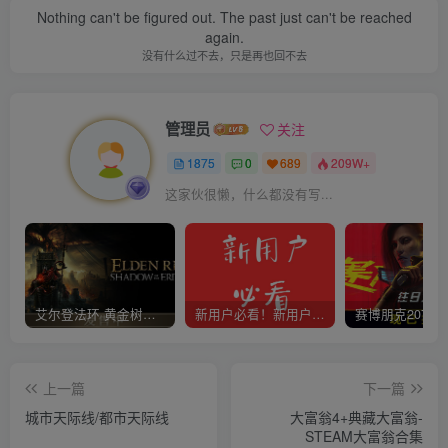
Nothing can't be figured out. The past just can't be reached
again.
没有什么过不去，只是再也回不去
管理员
关注
1875
0
689
209W+
这家伙很懒，什么都没有写...
艾尔登法环 黄金树幽影
新用户必看！新用户必看！新用户必看！！！
上一篇
下一篇
城市天际线/都市天际线
大富翁4+典藏大富翁-
STEAM大富翁合集