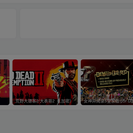
荒野大镖客2/大表哥2（L加密）
女神异闻录5皇家版/p5r D