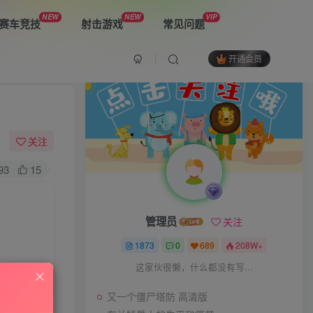
NEW
NEW
VIP
赛车竞技
射击游戏
常见问题
开通会员
最新游戏
又一个僵尸塔防 高清版
关注
93
15
布兰特爵士的生平和痛苦
管理员
关注
双子星：二元冲突
1873
0
689
208W+
这家伙很懒，什么都没有写...
又一个僵尸塔防 高清版
The Spike Cross