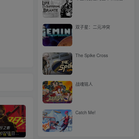
双子星：二元冲突
The Spike Cross
战魂铭人
Catch Me!
赛博朋克2077往日之影
使命召唤/COD 不要问，问就回答没有
荒野大镖客2/大表哥2（L加密）
极限