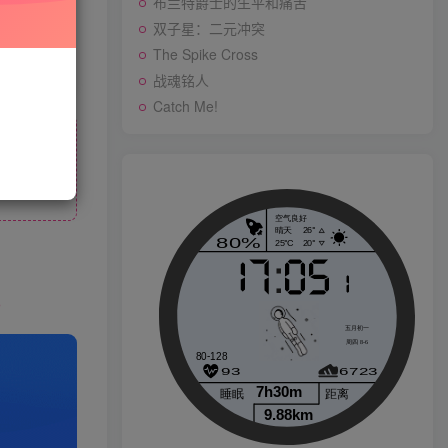
布兰特爵士的生平和痛苦
先开通会员
双子星：二元冲突
The Spike Cross
战魂铭人
战魂铭人
Catch Me!
Catch Me!
p
生活也美好了！