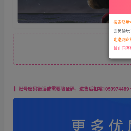
搜索尽量
会员畅玩
附送网盘版
此处
禁止问客
账号密码错误或需要验证码，进售后扣裙1050974489 使用教程： 