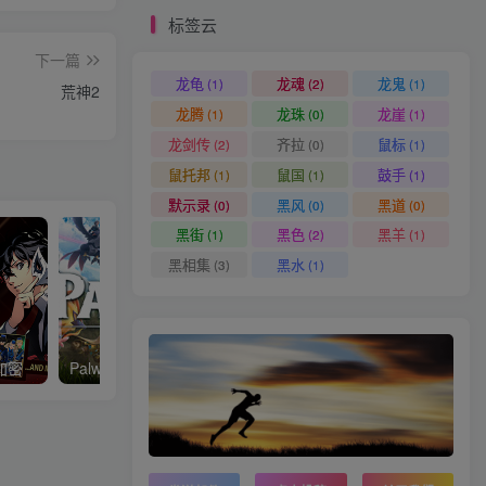
标签云
下一篇
龙龟
龙魂
龙鬼
(1)
(2)
(1)
荒神2
龙腾
龙珠
龙崖
(1)
(0)
(1)
龙剑传
齐拉
鼠标
(2)
(0)
(1)
鼠托邦
鼠国
鼓手
(1)
(1)
(1)
默示录
黑风
黑道
(0)
(0)
(0)
黑街
黑色
黑羊
(1)
(2)
(1)
黑相集
黑水
(3)
(1)
加密
Palworld / 幻兽帕鲁