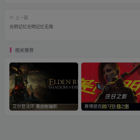
上一篇
光明记忆光明记忆无限
相关推荐
艾尔登法环 黄金树幽影
赛博朋克2077往日之影