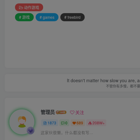
动作游戏
# 游戏
# games
# freebird
It doesn't matter how slow you are, as
不管你有多慢，都不
管理员
关注
1873
0
689
208W+
这家伙很懒，什么都没有写...