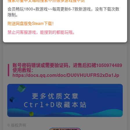
搜索尽量中文缩短搜索不然很多游戏搜不到
会员畅玩1800+款游戏~~每周更新6-7款新游戏，没有下载次数
限制。
此处内容已隐藏，VIP会员可见
附送网盘版免Steam下载！
请登录后查看特权
禁止问客服游戏，能搜到的都能玩哦。
账号密码错误或需要验证码，进售后扣裙1050974489
使用教程：
https://docs.qq.com/doc/DU0VHUUFRS2xDa1Jp
©
版权声明