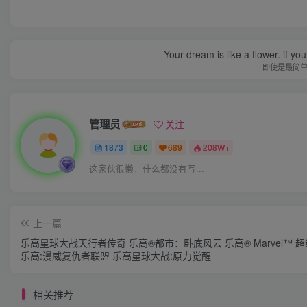
Your dream is like a flower. if you 
即使是最简
管理员
关注
1873
0
689
208W+
这家伙很懒，什么都没有写...
上一篇
乐高星球大战天行者传奇 乐高®都市：卧底风云 乐高® Marvel™ 
乐高:漫威复仇者联盟 乐高星球大战:原力觉醒
相关推荐