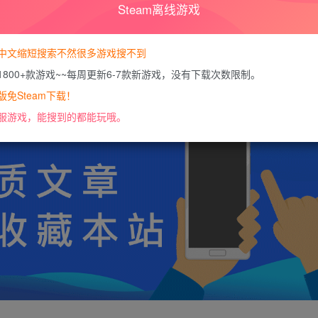
Steam离线游戏
您暂无购买权限，请
开通会员
中文缩短搜索不然很多游戏搜不到
1800+款游戏~~每周更新6-7款新游戏，没有下载次数限制。
https://docs.qq.com/doc/DU0VHUUFRS2xDa1J
免Steam下载！
服游戏，能搜到的都能玩哦。