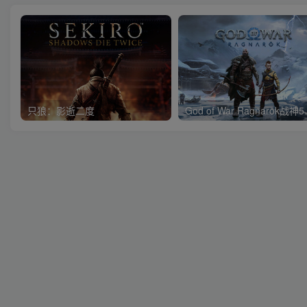
只狼：影逝二度
God of 