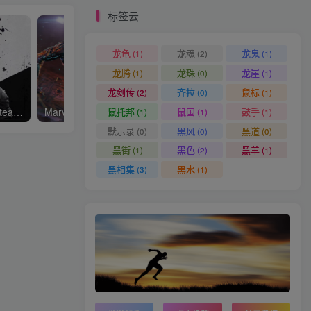
标签云
龙龟
龙魂
龙鬼
(1)
(2)
(1)
龙腾
龙珠
龙崖
(1)
(0)
(1)
龙剑传
齐拉
鼠标
(2)
(0)
(1)
鼠托邦
鼠国
鼓手
原子之心/Atomic Heart—Steam离线 平台问就是没有 D加密
Marvel’s Spider-Man 2漫威蜘蛛侠2
光与影：33号远征队
(1)
(1)
(1)
默示录
黑风
黑道
(0)
(0)
(0)
黑街
黑色
黑羊
(1)
(2)
(1)
黑相集
黑水
(3)
(1)