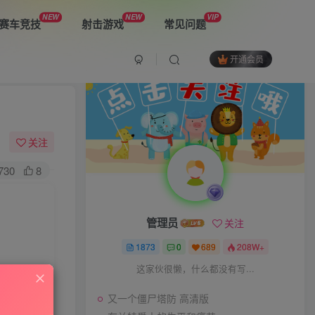
NEW
NEW
VIP
赛车竞技
射击游戏
常见问题
开通会员
最新游戏
又一个僵尸塔防 高清版
关注
730
8
布兰特爵士的生平和痛苦
管理员
关注
双子星：二元冲突
1873
0
689
208W+
这家伙很懒，什么都没有写...
又一个僵尸塔防 高清版
The Spike Cross