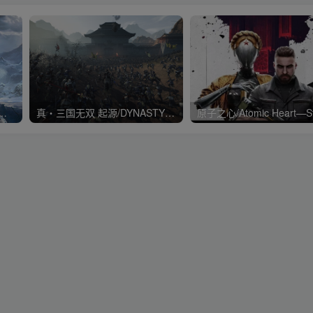
War Ragnarök战神5诸神黄昏降
真・三国无双 起源/DYNASTY WARRIORS: ORIGINS