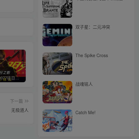
双子星：二元冲突
The Spike Cross
赛博朋克2077往日之影
使命召唤/COD 不要问，问就回答没有
荒野大镖客2/大表哥2（L加密）
极限
战魂铭人
下一篇
无极道人
Catch Me!