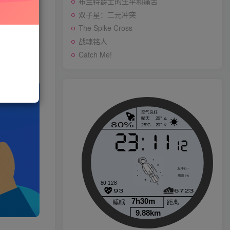
布兰特爵士的生平和痛苦
先开通会员
双子星：二元冲突
The Spike Cross
战魂铭人
战魂铭人
Catch Me!
p
Catch Me!
生活也美好了！