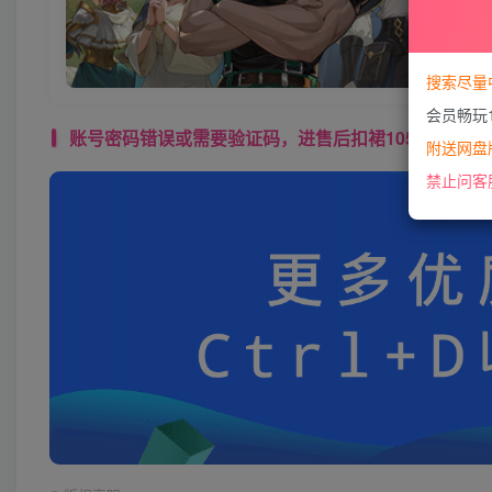
搜索尽量
会员畅玩
账号密码错误或需要验证码，进售后扣裙1050974489 使用教程： 
附送网盘版
禁止问客