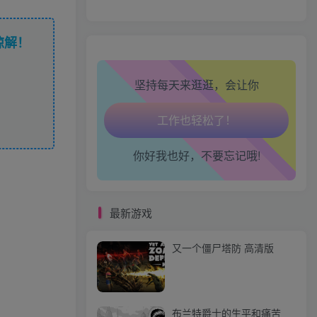
心情也舒畅了！
谅解！
走路也有劲了！
坚持每天来逛逛，会让你
腿也不痛了！
腰也不酸了！
你好我也好，不要忘记哦!
工作也轻松了！
最新游戏
又一个僵尸塔防 高清版
布兰特爵士的生平和痛苦