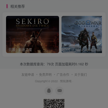
相关推荐
只狼：影逝二度
God of War Ragnar
本次数据库查询：79次 页面加载耗时0.162 秒
友链申请
免责声明
广告合作
关于我们
Copyright © 2022 ·
悦玩游戏
·