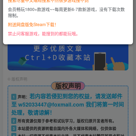
搜索尽量中文缩短搜索不然很多游戏搜不到
会员畅玩1800+款游戏~~每周更新6-7款新游戏，没有下载次数
限制。
账号密码错误或需要验证码，进售后扣裙1050974489
使用教程：
附送网盘版免Steam下载！
https://docs.qq.com/doc/DU0VHUUFRS2xDa1Jp
禁止问客服游戏，能搜到的都能玩哦。
©
版权声明
版权声明
若内容若侵犯到您的权益，请发送邮件
1
声明：
至 w52033447@foxmail.com 我们将第一时间
处理，敬请谅解！
2
所有资源仅限于参考和试玩学习，版权归原开发者所有。
3
本站提供的资源转载自国内外各大媒体和网络，仅供体验
4
本站一切资源不代表本站立场，并不代表本站赞同其观点和对