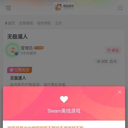
首页
全部游戏
动作冒险
正文
无极道人
管理员
关注
3年前更新
203
6
付费阅读
无极道人
此内容为付费阅读，请付费后查看
8
悦玩币
免费
免费
VIP会员
钻石会员
Steam离线游戏
暂时无法购买，请与站长联系
您当前未登录！建议登陆后购买，可保存购买订单