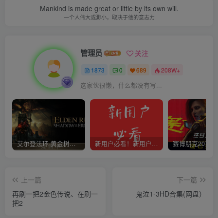
Mankind is made great or little by its own will.
一个人伟大或渺小，取决于他的意志力
管理员
关注
1873
0
689
208W+
这家伙很懒，什么都没有写...
艾尔登法环 黄金树幽影
新用户必看！新用户必看！新用户必看！！！
上一篇
下一篇
再刷一把2金色传说、在刷一
鬼泣1-3HD合集(网盘）
把2