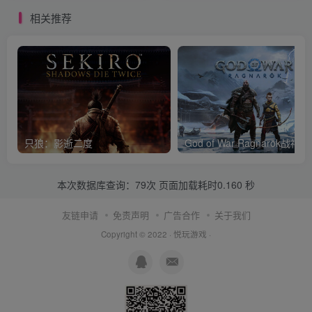
相关推荐
只狼：影逝二度
God of War Ragnar
本次数据库查询：79次 页面加载耗时0.160 秒
友链申请
免责声明
广告合作
关于我们
Copyright © 2022 ·
悦玩游戏
·