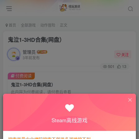
首页
全部游戏
动作冒险
正文
鬼泣1-3HD合集(网盘）
管理员
关注
3年前发布
501
13
付费阅读
鬼泣1-3HD合集(网盘）
此内容为付费阅读，请付费后查看
8
悦玩币
免费
免费
VIP会员
钻石会员
Steam离线游戏
暂时无法购买，请与站长联系
您当前未登录！建议登陆后购买，可保存购买订单