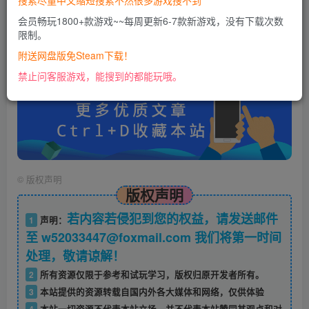
搜索尽量中文缩短搜索不然很多游戏搜不到
会员畅玩1800+款游戏~~每周更新6-7款新游戏，没有下载次数
限制。
账号密码错误或需要验证码，进售后扣裙1050974489
使用教程：
附送网盘版免Steam下载！
https://docs.qq.com/doc/DU0VHUUFRS2xDa1Jp
禁止问客服游戏，能搜到的都能玩哦。
©
版权声明
版权声明
若内容若侵犯到您的权益，请发送邮件
1
声明：
至 w52033447@foxmail.com 我们将第一时间
处理，敬请谅解！
2
所有资源仅限于参考和试玩学习，版权归原开发者所有。
3
本站提供的资源转载自国内外各大媒体和网络，仅供体验
4
本站一切资源不代表本站立场，并不代表本站赞同其观点和对