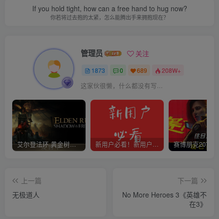
If you hold tight, how can a free hand to hug now?
你若将过去抱的太紧，怎么能腾出手来拥抱现在？
管理员
关注
1873
0
689
208W+
这家伙很懒，什么都没有写...
艾尔登法环 黄金树幽影
新用户必看！新用户必看！新用户必看！！！
上一篇
下一篇
无极道人
No More Heroes 3《英雄不
在3》