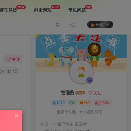
NEW
NEW
VIP
赛车竞技
射击游戏
常见问题
开通会员
最新游戏
又一个僵尸塔防 高清版
关注
54
15
布兰特爵士的生平和痛苦
管理员
关注
双子星：二元冲突
1873
0
689
208W+
这家伙很懒，什么都没有写...
又一个僵尸塔防 高清版
The Spike Cross