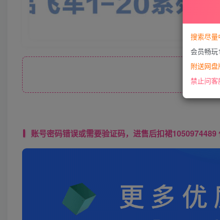
搜索尽量
会员畅玩
附送网盘版
隐
禁止问客
账号密码错误或需要验证码，进售后扣裙1050974489 使用教程： 