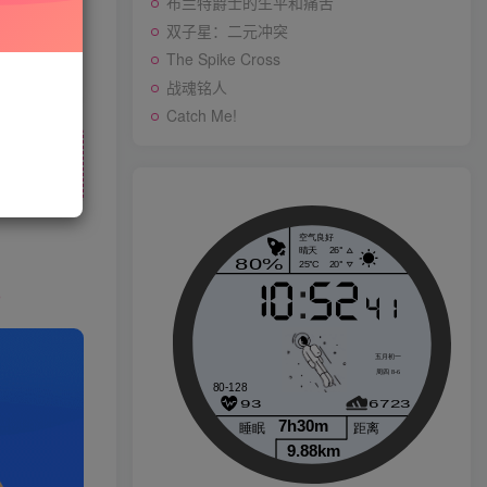
布兰特爵士的生平和痛苦
双子星：二元冲突
与站长联系
The Spike Cross
存购买订单
战魂铭人
战魂铭人
Catch Me!
Catch Me!
p