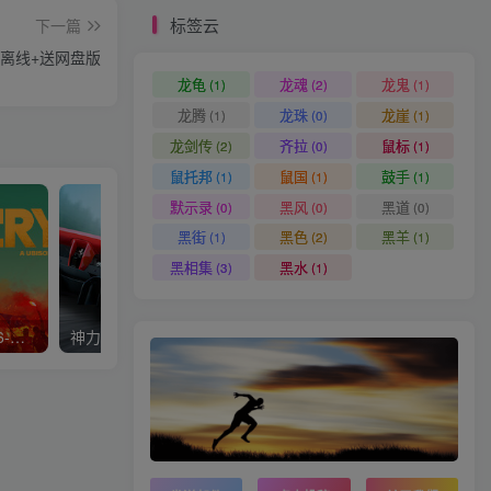
标签云
下一篇
版离线+送网盘版
龙龟
龙魂
龙鬼
(1)
(2)
(1)
龙腾
龙珠
龙崖
(1)
(0)
(1)
龙剑传
齐拉
鼠标
(2)
(0)
(1)
鼠托邦
鼠国
鼓手
(1)
(1)
(1)
默示录
黑风
黑道
(0)
(0)
(0)
黑街
黑色
黑羊
(1)
(2)
(1)
黑相集
黑水
(3)
(1)
孤岛惊魂6/FarCry6（远哭6-网盘）
神力科莎