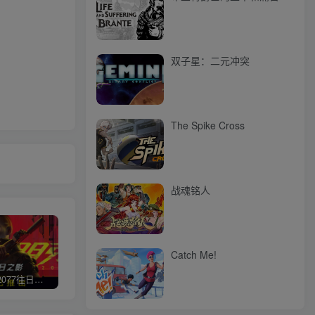
双子星：二元冲突
The Spike Cross
战魂铭人
Catch Me!
赛博朋克2077往日之影
使命召唤/COD 不要问，问就回答没有
荒野大镖客2/大表哥2（L加密）
极限