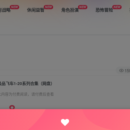
NEW
NEW
NEW
NEW
时战略
休闲益智
角色扮演
恐怖冒险
15
极品飞车1-20系列合集（网盘）
此内容为付费阅读，请付费后查看
8
悦玩币
免费
免费
VIP会员
钻石会员