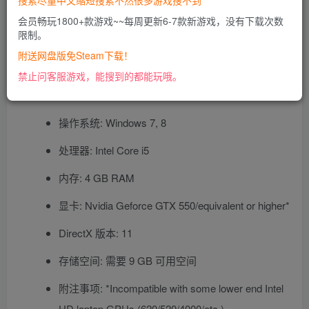
搜索尽量中文缩短搜索不然很多游戏搜不到
会员畅玩1800+款游戏~~每周更新6-7款新游戏，没有下载次数
限制。
Mac OS X
附送网盘版免Steam下载！
SteamOS + Linux
禁止问客服游戏，能搜到的都能玩哦。
最低配置:
操作系统: Windows 7, 8
处理器: Intel Core i5
内存: 4 GB RAM
显卡: Nvidia Geforce GTX 550/equivalent or higher*
DirectX 版本: 11
存储空间: 需要 9 GB 可用空间
附注事项: *Incompatible with some lower end Intel
HD laptop GPUs (620/520/4000/etc.)