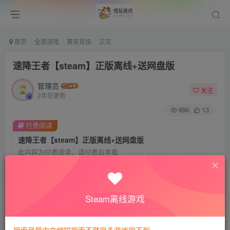
首页
全部游戏
赛车竞技
正文
速降王者【steam】正版离线+送网盘版
管理员
关注
2年前更新
690
13
付费阅读
速降王者【steam】正版离线+送网盘版
此内容为付费阅读，请付费后查看
8
悦玩币
免费
免费
VIP会员
钻石会员
Steam离线游戏
暂时无法购买，请与站长联系
您当前未登录！建议登陆后购买，可保存购买订单