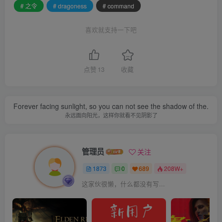
# 之令
# dragoness
# command
喜欢就支持一下吧
点赞
13
收藏
Forever facing sunlight, so you can not see the shadow of the.
永远面向阳光，这样你就看不见阴影了
管理员
关注
1873
0
689
208W+
这家伙很懒，什么都没有写...