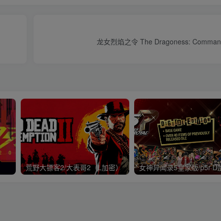
龙女烈焰之令 The Dragoness: Command 
荒野大镖客2/大表哥2（L加密）
女神异闻录5皇家版/p5r D