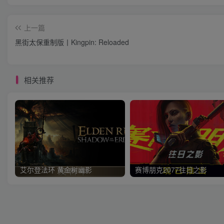
上一篇
黑街太保重制版丨Kingpin: Reloaded
相关推荐
艾尔登法环 黄金树幽影
赛博朋克2077往日之影