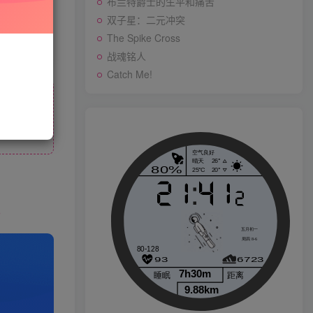
布兰特爵士的生平和痛苦
先开通会员
双子星：二元冲突
The Spike Cross
战魂铭人
战魂铭人
Catch Me!
Catch Me!
p
生活也美好了！
心情也舒畅了！