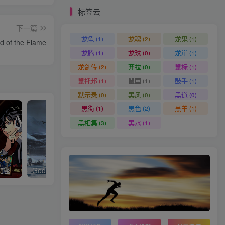
标签云
下一篇
龙龟
龙魂
龙鬼
(1)
(2)
(1)
of the Flame
龙腾
龙珠
龙崖
(1)
(0)
(1)
龙剑传
齐拉
鼠标
(2)
(0)
(1)
鼠托邦
鼠国
鼓手
(1)
(1)
(1)
默示录
黑风
黑道
(0)
(0)
(0)
黑街
黑色
黑羊
(1)
(2)
(1)
黑相集
黑水
(3)
(1)
加密
God of War Ragnarök战神5诸神黄昏降
Palworld / 幻兽帕鲁