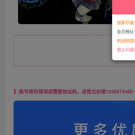
搜索尽量
会员畅玩
附送网盘版
此处
禁止问客
账号密码错误或需要验证码，进售后扣裙1050974489 使用教程： 