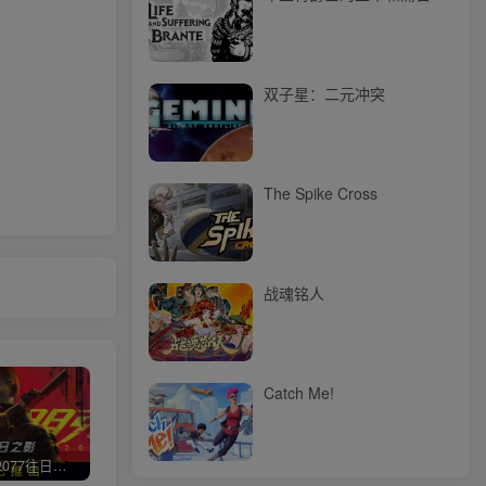
双子星：二元冲突
The Spike Cross
战魂铭人
Catch Me!
赛博朋克2077往日之影
使命召唤/COD 不要问，问就回答没有
荒野大镖客2/大表哥2（L加密）
极限