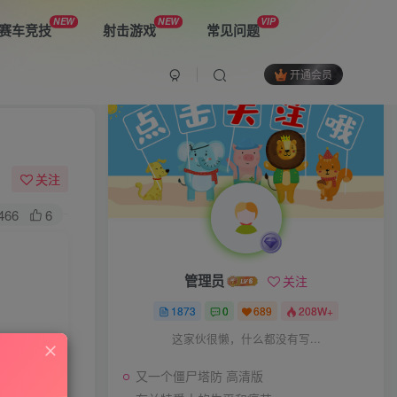
NEW
NEW
VIP
赛车竞技
射击游戏
常见问题
开通会员
最新游戏
又一个僵尸塔防 高清版
关注
466
6
布兰特爵士的生平和痛苦
管理员
关注
双子星：二元冲突
1873
0
689
208W+
这家伙很懒，什么都没有写...
又一个僵尸塔防 高清版
The Spike Cross