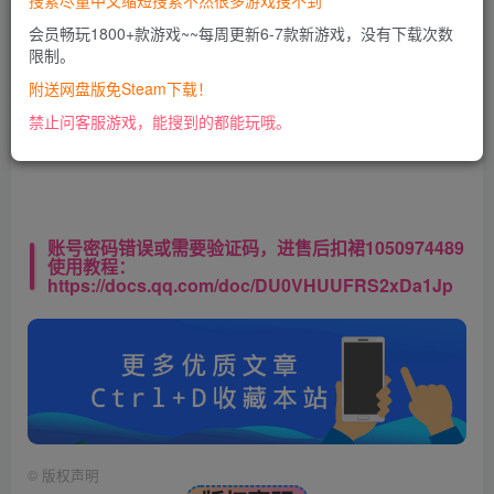
搜索尽量中文缩短搜索不然很多游戏搜不到
会员畅玩1800+款游戏~~每周更新6-7款新游戏，没有下载次数
限制。
此处内容已隐藏，VIP会员可见
附送网盘版免Steam下载！
请登录后查看特权
禁止问客服游戏，能搜到的都能玩哦。
账号密码错误或需要验证码，进售后扣裙1050974489
使用教程：
https://docs.qq.com/doc/DU0VHUUFRS2xDa1Jp
©
版权声明