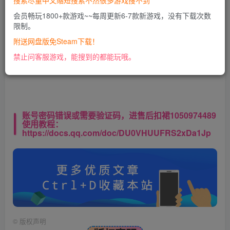
搜索尽量中文缩短搜索不然很多游戏搜不到
会员畅玩1800+款游戏~~每周更新6-7款新游戏，没有下载次数
限制。
此处内容已隐藏，VIP会员可见
附送网盘版免Steam下载！
请登录后查看特权
禁止问客服游戏，能搜到的都能玩哦。
账号密码错误或需要验证码，进售后扣裙1050974489
使用教程：
https://docs.qq.com/doc/DU0VHUUFRS2xDa1Jp
©
版权声明