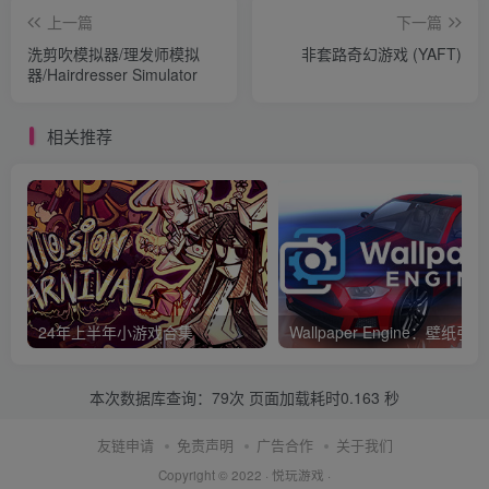
上一篇
下一篇
洗剪吹模拟器/理发师模拟
非套路奇幻游戏 (YAFT)
器/Hairdresser Simulator
相关推荐
24年上半年小游戏合集
Wallpaper Engine：壁纸引擎
本次数据库查询：79次 页面加载耗时0.163 秒
友链申请
免责声明
广告合作
关于我们
Copyright © 2022 ·
悦玩游戏
·