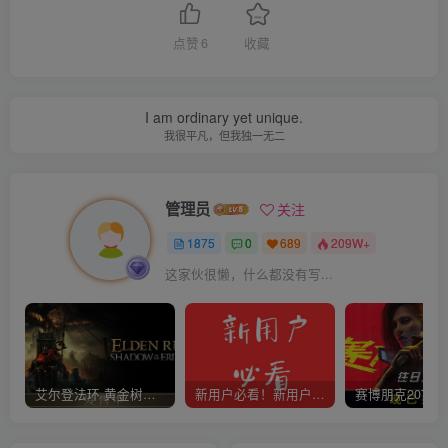
点赞
6
收藏
I am ordinary yet unique.
我很平凡，但我独一无二
管理员
关注
1875
0
689
209W+
这家伙很懒，什么都没有写...
艾尔登法环 黄金树幽影
新用户必看！新用户必看！新用户必看！！！