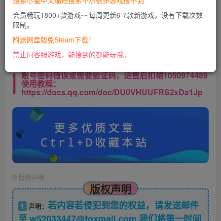
搜索尽量中文缩短搜索不然很多游戏搜不到
会员畅玩1800+款游戏~~每周更新6-7款新游戏，没有下载次数
限制。
《Gisei Hero》Steam 搜索《ギセイヒーロー》才能搜到
附送网盘版免Steam下载！
1000王子：生而为爱你
禁止问客服游戏，能搜到的都能玩哦。
账号密码错误或需要验证码，进售后扣裙1050974489
使用教程：
https://docs.qq.com/doc/DU0VHUUFRS2xDa1Jp
©
版权声明
版权声明
若内容若侵犯到您的权益，请发送邮件
1
声明：
至 w52033447@foxmail.com 我们将第一时间