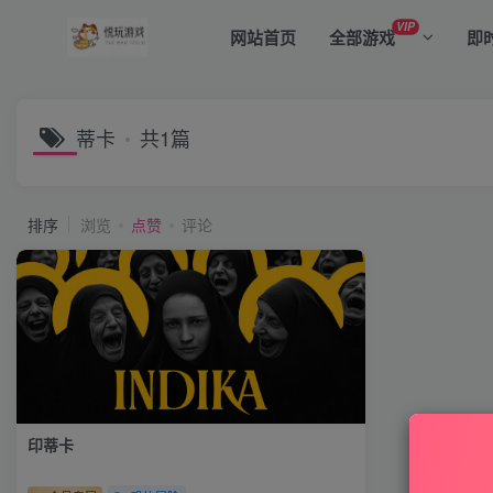
VIP
网站首页
全部游戏
即
蒂卡
共1篇
排序
浏览
点赞
评论
印蒂卡