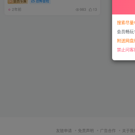
会员专属
恐怖冒险
2年前
983
13
搜索尽量
会员畅玩
附送网盘版
禁止问客
友链申请
免责声明
广告合作
关于我